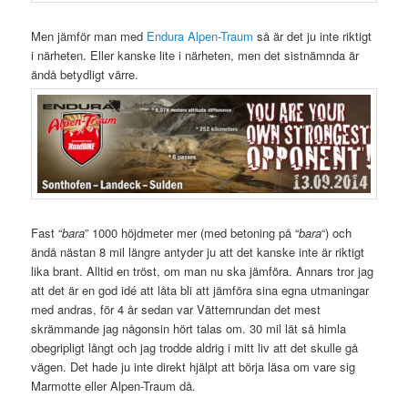
Men jämför man med
Endura Alpen-Traum
så är det ju inte riktigt
i närheten. Eller kanske lite i närheten, men det sistnämnda är
ändå betydligt värre.
Fast “
bara
” 1000 höjdmeter mer (med betoning på “
bara
“) och
ändå nästan 8 mil längre antyder ju att det kanske inte är riktigt
lika brant. Alltid en tröst, om man nu ska jämföra. Annars tror jag
att det är en god idé att låta bli att jämföra sina egna utmaningar
med andras, för 4 år sedan var Vätternrundan det mest
skrämmande jag någonsin hört talas om. 30 mil lät så himla
obegripligt långt och jag trodde aldrig i mitt liv att det skulle gå
vägen. Det hade ju inte direkt hjälpt att börja läsa om vare sig
Marmotte eller Alpen-Traum då.