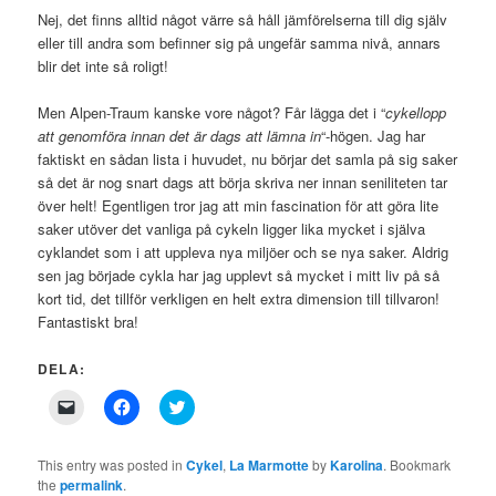
Nej, det finns alltid något värre så håll jämförelserna till dig själv
eller till andra som befinner sig på ungefär samma nivå, annars
blir det inte så roligt!
Men Alpen-Traum kanske vore något? Får lägga det i “
cykellopp
att genomföra innan det är dags att lämna in
“-högen. Jag har
faktiskt en sådan lista i huvudet, nu börjar det samla på sig saker
så det är nog snart dags att börja skriva ner innan seniliteten tar
över helt! Egentligen tror jag att min fascination för att göra lite
saker utöver det vanliga på cykeln ligger lika mycket i själva
cyklandet som i att uppleva nya miljöer och se nya saker. Aldrig
sen jag började cykla har jag upplevt så mycket i mitt liv på så
kort tid, det tillför verkligen en helt extra dimension till tillvaron!
Fantastiskt bra!
DELA:
Click
Click
Click
to
to
to
email
share
share
a
on
on
link
Facebook
Twitter
This entry was posted in
Cykel
,
La Marmotte
by
Karolina
. Bookmark
to
(Opens
(Opens
the
permalink
.
a
in
in