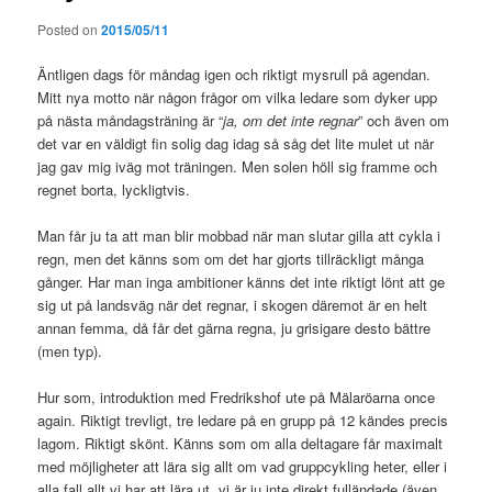
Posted on
2015/05/11
Äntligen dags för måndag igen och riktigt mysrull på agendan.
Mitt nya motto när någon frågor om vilka ledare som dyker upp
på nästa måndagsträning är “
ja, om det inte regnar
” och även om
det var en väldigt fin solig dag idag så såg det lite mulet ut när
jag gav mig iväg mot träningen. Men solen höll sig framme och
regnet borta, lyckligtvis.
Man får ju ta att man blir mobbad när man slutar gilla att cykla i
regn, men det känns som om det har gjorts tillräckligt många
gånger. Har man inga ambitioner känns det inte riktigt lönt att ge
sig ut på landsväg när det regnar, i skogen däremot är en helt
annan femma, då får det gärna regna, ju grisigare desto bättre
(men typ).
Hur som, introduktion med Fredrikshof ute på Mälaröarna once
again. Riktigt trevligt, tre ledare på en grupp på 12 kändes precis
lagom. Riktigt skönt. Känns som om alla deltagare får maximalt
med möjligheter att lära sig allt om vad gruppcykling heter, eller i
alla fall allt vi har att lära ut, vi är ju inte direkt fulländade (även