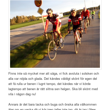
Finns inte så mycket mer att säga, vi fick avsluta i solsken och
alla var nöjda och glada. Det kändes väldigt skönt för egen del
att få rulla ur benen i lugnt tempo, det kändes när vi körde
lagtempo att benen är rätt slitna sen helgen. Ska bli skönt med
vila i någon dag nu!
Annars är det bara tacka och buga och önska alla välkommen
åter om en vecka då vi kör igen (eller inte jag, då är jag i New