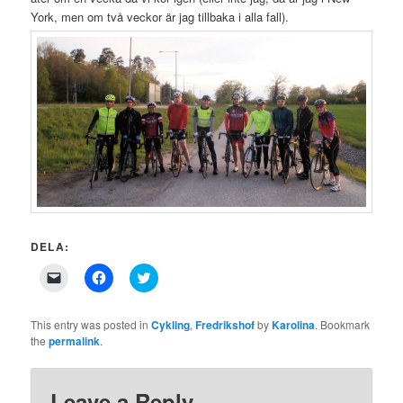
York, men om två veckor är jag tillbaka i alla fall).
DELA:
Click
Click
Click
to
to
to
email
share
share
a
on
on
link
Facebook
Twitter
This entry was posted in
Cykling
,
Fredrikshof
by
Karolina
. Bookmark
to
(Opens
(Opens
the
permalink
.
a
in
in
friend
new
new
(Opens
window)
window)
in
new
Leave a Reply