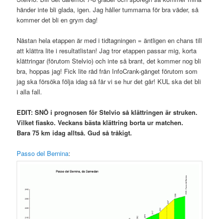
händer inte bli glada, igen. Jag håller tummarna för bra väder, så
kommer det bli en grym dag!
Nästan hela etappen är med i tidtagningen = äntligen en chans till
att klättra lite i resultatlistan! Jag tror etappen passar mig, korta
klättringar (förutom Stelvio) och inte så brant, det kommer nog bli
bra, hoppas jag! Fick lite råd från InfoCrank-gänget förutom som
jag ska försöka följa idag så får vi se hur det går! KUL ska det bli
i alla fall.
EDIT: SNÖ i prognosen för Stelvio så klättringen är struken.
Vilket fiasko. Veckans bästa klättring borta ur matchen.
Bara
75 km idag alltså. Gud så tråkigt.
Passo del Bernina
: