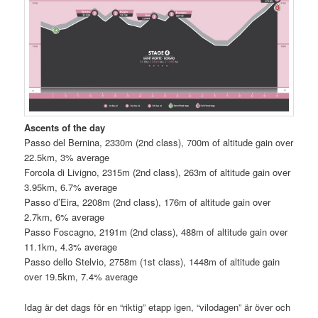
Ascents of the day
Passo del Bernina, 2330m (2nd class), 700m of altitude gain over
22.5km, 3% average
Forcola di Livigno, 2315m (2nd class), 263m of altitude gain over
3.95km, 6.7% average
Passo d’Eira, 2208m (2nd class), 176m of altitude gain over
2.7km, 6% average
Passo Foscagno, 2191m (2nd class), 488m of altitude gain over
11.1km, 4.3% average
Passo dello Stelvio, 2758m (1st class), 1448m of altitude gain
over 19.5km, 7.4% average
Idag är det dags för en “riktig” etapp igen, “vilodagen” är över och