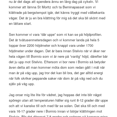
nu är det dags att spendera ännu en lång dag på cykeln. Vi
kommer att lämna St Moritz och ta Berninapasset som vi
klättrade på bergstempot igår, det känns tryggt med välbekanta
vägar. Det är ju en bra klättring för mig så det ska bli skönt med
en lättare start.
Sen kommer vi vara “där uppe” som ni kan se på höjdprofilen.
Det är tvåtusenmetersdagen och vi kommer landa på hela 5
toppar över 2200 höjdmeter och knappt vara under 1700
höjdmeter under dagen. Det är bara innan Stelvio när vi åker ner
hela vägen till Bormio som vi är nere på “vanlig” höjd, därefter bär
det ju upp mot Stelvio. Eftersom vi bor nere i Bormio så betyder
även detta att man kommer möta dom som redan gått i mål när
man är på väg upp, jag tror det kan bli bra, det ger alltid energi
när folk skriker peppande saker när dom är på väg ned och du
själv på väg upp.
Jag oroar mig lite lite för vädret, jag hoppas det inte blir något
spöregn utan att temperaturen håller sig runt 8-12 grader där uppe
och att vi kanske till och med får se solen. Det ska till och med
vara 16-17 grader nere i Bormio innan vi börjar klättringen mot
Stelvio. Blir det däremot 7-8 grader och spöregn så kommer mina