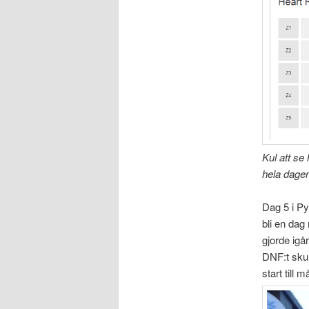
Kul att se
hela dagen
Dag 5 i Py
bli en dag
gjorde igå
DNF:t skul
start till 