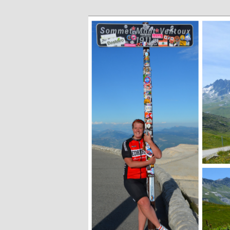
Skip
#interiktigtsomallaandra
to
primary
Karolina Örns
content