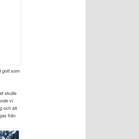
så gott som
et skulle
ande vi
g och att
gas från