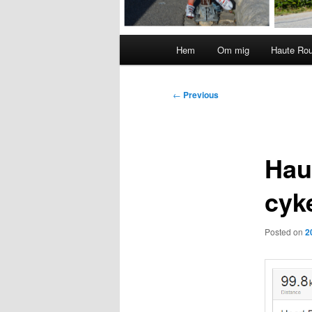
Main
Hem
Om mig
Haute Ro
menu
Post
←
Previous
navigation
Hau
cyk
Posted on
2