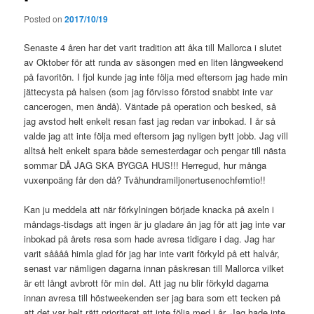
Posted on
2017/10/19
Senaste 4 åren har det varit tradition att åka till Mallorca i slutet
av Oktober för att runda av säsongen med en liten långweekend
på favoritön. I fjol kunde jag inte följa med eftersom jag hade min
jättecysta på halsen (som jag förvisso förstod snabbt inte var
cancerogen, men ändå). Väntade på operation och besked, så
jag avstod helt enkelt resan fast jag redan var inbokad. I år så
valde jag att inte följa med eftersom jag nyligen bytt jobb. Jag vill
alltså helt enkelt spara både semesterdagar och pengar till nästa
sommar DÅ JAG SKA BYGGA HUS!!! Herregud, hur många
vuxenpoäng får den då? Tvåhundramiljonertusenochfemtio!!
Kan ju meddela att när förkylningen började knacka på axeln i
måndags-tisdags att ingen är ju gladare än jag för att jag inte var
inbokad på årets resa som hade avresa tidigare i dag. Jag har
varit såååå himla glad för jag har inte varit förkyld på ett halvår,
senast var nämligen dagarna innan påskresan till Mallorca vilket
är ett långt avbrott för min del. Att jag nu blir förkyld dagarna
innan avresa till höstweekenden ser jag bara som ett tecken på
att det var helt rätt prioriterat att inte följa med i år. Jag hade inte