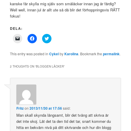
kanske får skylla mig själv som småläcker innan jag är färdig?
Well well, innan jul är allt ute så då blir det förhoppningsvis RÄTT
fokus!
DELA:
Click
Click
Click
to
to
to
email
share
share
a
on
on
link
Facebook
Twitter
This entry was posted in
Cykel
by
Karolina
. Bookmark the
permalink
.
to
(Opens
(Opens
a
in
in
friend
new
new
2 THOUGHTS ON “
BLOGGEN LÄCKER
”
(Opens
window)
window)
in
new
window)
Fritz
on
2013/11/30 at 17:56
said:
Man skall skynda långsamt, blir det tvång att skriva är
det inte skoj. Låt det ta den tid det tar, snart kommer du
hitta en bekväm nivå på ditt skrivande och hur din blogg