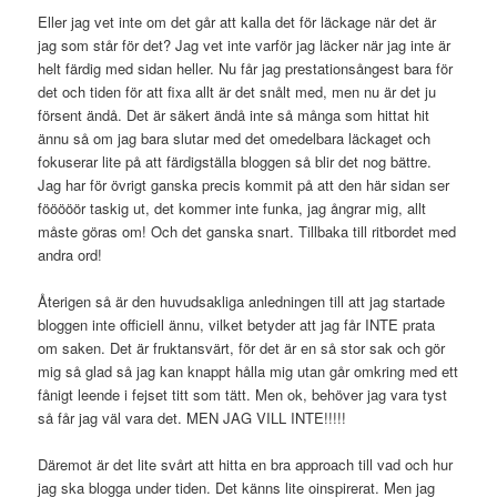
Eller jag vet inte om det går att kalla det för läckage när det är
jag som står för det? Jag vet inte varför jag läcker när jag inte är
helt färdig med sidan heller. Nu får jag prestationsångest bara för
det och tiden för att fixa allt är det snålt med, men nu är det ju
försent ändå. Det är säkert ändå inte så många som hittat hit
ännu så om jag bara slutar med det omedelbara läckaget och
fokuserar lite på att färdigställa bloggen så blir det nog bättre.
Jag har för övrigt ganska precis kommit på att den här sidan ser
fööööör taskig ut, det kommer inte funka, jag ångrar mig, allt
måste göras om! Och det ganska snart. Tillbaka till ritbordet med
andra ord!
Återigen så är den huvudsakliga anledningen till att jag startade
bloggen inte officiell ännu, vilket betyder att jag får INTE prata
om saken. Det är fruktansvärt, för det är en så stor sak och gör
mig så glad så jag kan knappt hålla mig utan går omkring med ett
fånigt leende i fejset titt som tätt. Men ok, behöver jag vara tyst
så får jag väl vara det. MEN JAG VILL INTE!!!!!
Däremot är det lite svårt att hitta en bra approach till vad och hur
jag ska blogga under tiden. Det känns lite oinspirerat. Men jag