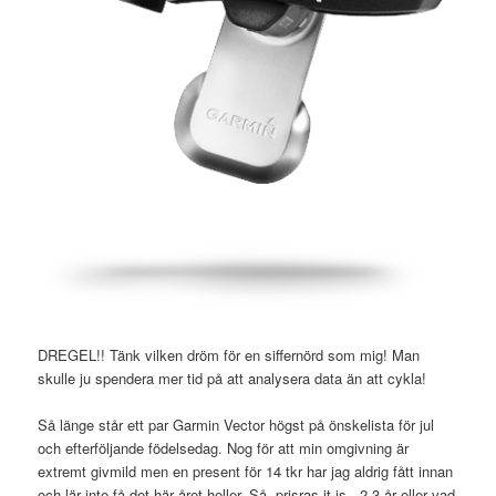
DREGEL!! Tänk vilken dröm för en siffernörd som mig! Man
skulle ju spendera mer tid på att analysera data än att cykla!
Så länge står ett par Garmin Vector högst på önskelista för jul
och efterföljande födelsedag. Nog för att min omgivning är
extremt givmild men en present för 14 tkr har jag aldrig fått innan
och lär inte få det här året heller. Så, prisras it is.. 2-3 år eller vad