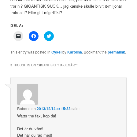
tror ni? GIGANTISK SUCK… jag kanske skulle blivit it-miljonär
trots allt? Eller gift mig riiiikt?
DELA:
Click
Click
Click
to
to
to
email
share
share
a
on
on
link
Facebook
Twitter
This entry was posted in
Cykel
by
Karolina
. Bookmark the
permalink
.
to
(Opens
(Opens
a
in
in
friend
new
new
3 THOUGHTS ON “
GIGANTISKT “HA-BEGÄR”!
”
(Opens
window)
window)
in
new
window)
Roberto
on
2013/12/14 at 15:33
said:
Watts the fax, köp då!
Det är du värd!
Det har du råd med!