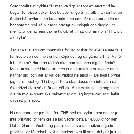
Som totalfrälst cyklist får man väldigt snabbt ett enormt “Ha-
begär” för vissa saker. Det betyder ungefär att allt man tänker på
är den här prylen man bara måste ha och när man ser andra som
har samma pryl så blir man otroligt avundsjuk och dreglar lite
mer. Stor del av ens vakna tid går åt till att drömma om “THE pryl
av prylar”.
Jag är väl svag som människa för jag brukar för eller senare falla
för frestelsen och helt enkelt köpa det jag så gärna vill ha. Varför
inte liksom? Har man råd så ska man väl unna sig lite ändå?
Man kanske inte blir bättre men gud så mycket snyggare man
känner sig (och det är väl det viktigaste ändå?). De flesta prylar
jag får ett kraftigt “Ha-begär” för brukar dessutom inte vara så
överdrivet dyra så då är det väl ok. Annars skulle jag nog snart
dra på mig ekonomiska bekymmer om jag köpte vad som helst
oavsett prislapp….
Nu däremot, har jag fallit för “THE pryl av prylar” men den är ju
inte prisvärd för fem öre så jag vägrar betala 14.000 kr för den!
Det är Garmin Vector jag pratar om… två små silverfärgade
guldklimpar för priset av 3 månaders hyra liksom, det går ju inte.