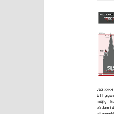
Jag borde 
ETT gigant
möjligt i 
på dom i d
att bergsk