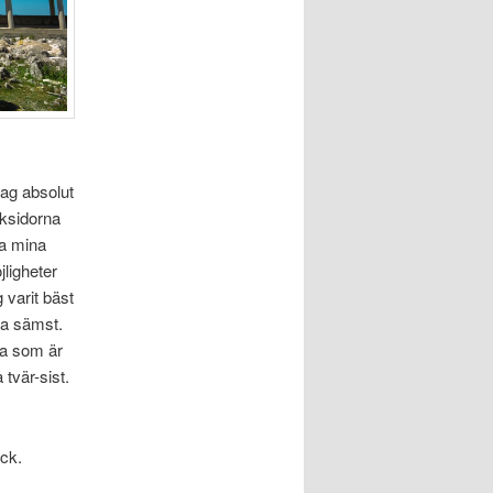
ag absolut
aksidorna
la mina
jligheter
g varit bäst
ra sämst.
na som är
 tvär-sist.
uck.