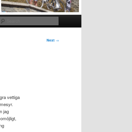
Search
Next
→
gra vettiga
vmesyr.
n jag
omöjligt,
ing