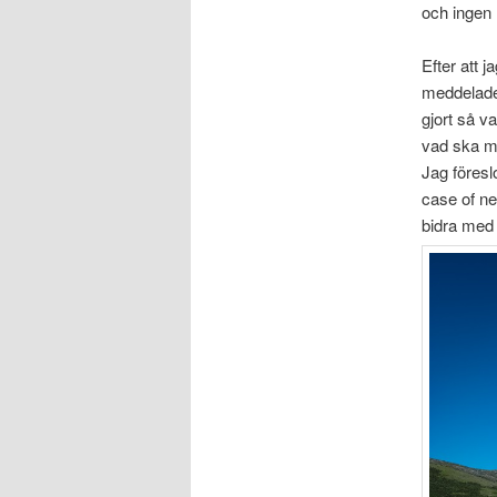
och ingen 
Efter att 
meddelade 
gjort så v
vad ska ma
Jag föresl
case of ne
bidra med 