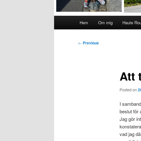
Main
Hem
Om mig
Haute Ro
menu
Post
←
Previous
navigation
Att 
Posted on
2
I samband 
beslut för
Jag gör in
konstatera
vad jag dä