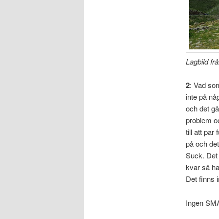
Lagbild fr
2
: Vad so
inte på nå
och det gå
problem oc
till att pa
på och det
Suck. Det 
kvar så ha
Det finns 
Ingen SMAC