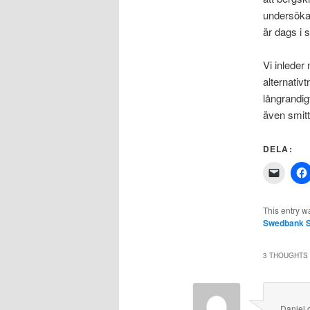
undersöka
är dags i 
Vi inleder
alternativ
långrandigt
även smitt
DELA:
Click
to
email
a
link
This entry w
to
Swedbank 
a
friend
(Opens
in
3 THOUGHTS 
new
windo
Daniel