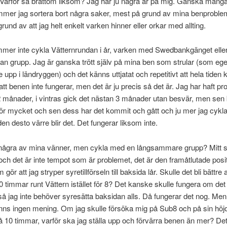
 Varför så bråttom liksom? Jag har ju några år på mig. Ganska många
mmer jag sortera bort några saker, mest på grund av mina benprobl
rund av att jag helt enkelt varken hinner eller orkar med allting.
mmer inte cykla Vätternrundan i år, varken med Swedbankgänget ell
n grupp. Jag är ganska trött själv på mina ben som strular (som ege
re upp i ländryggen) och det känns uttjatat och repetitivt att hela tide
ll att benen inte fungerar, men det är ju precis så det är. Jag har haft pr
 månader, i vintras gick det nästan 3 månader utan besvär, men sen 
för mycket och sen dess har det kommit och gått och ju mer jag cykla
den desto värre blir det. Det fungerar liksom inte.
några av mina vänner, men cykla med en långsammare grupp? Mitt s
och det är inte tempot som är problemet, det är den framåtlutade posi
gör att jag stryper syretillförseln till baksida lår. Skulle det bli bättre 
10 timmar runt Vättern istället för 8? Det kanske skulle fungera om det
å jag inte behöver syresätta baksidan alls. Då fungerar det nog. Men 
finns ingen mening. Om jag skulle försöka mig på Sub8 och på sin höj
å 10 timmar, varför ska jag ställa upp och förvärra benen än mer? Det 