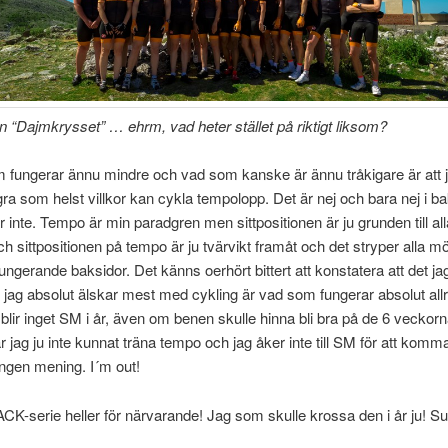
ån “Dajmkrysset” … ehrm, vad heter stället på riktigt liksom?
m fungerar ännu mindre och vad som kanske är ännu tråkigare är att j
gra som helst villkor kan cykla tempolopp. Det är nej och bara nej i b
r inte. Tempo är min paradgren men sittpositionen är ju grunden till al
h sittpositionen på tempo är ju tvärvikt framåt och det stryper alla mö
r fungerande baksidor. Det känns oerhört bittert att konstatera att det ja
 jag absolut älskar mest med cykling är vad som fungerar absolut all
blir inget SM i år, även om benen skulle hinna bli bra på de 6 veckor
r jag ju inte kunnat träna tempo och jag åker inte till SM för att komma
ingen mening. I´m out!
K-serie heller för närvarande! Jag som skulle krossa den i år ju! S