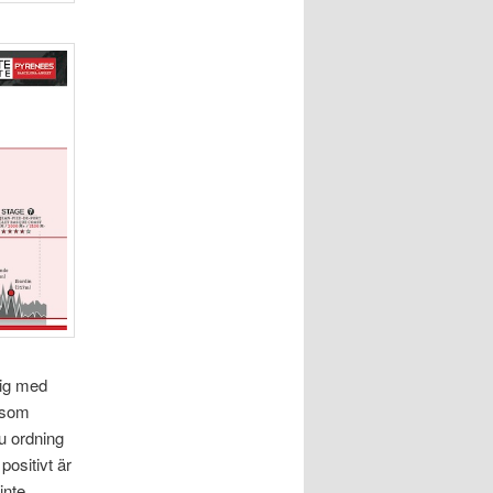
sig med
g som
ju ordning
ositivt är
inte