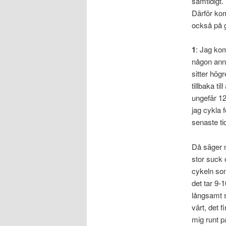
samtidigt.
Därför ko
också på g
1
: Jag ko
någon anna
sitter hög
tillbaka ti
ungefär 12
jag cykla 
senaste ti
Då säger 
stor suck 
cykeln som 
det tar 9-
långsamt s
värt, det 
mig runt p