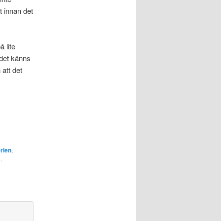
 innan det
 lite
 det känns
 att det
rien
,
k
.