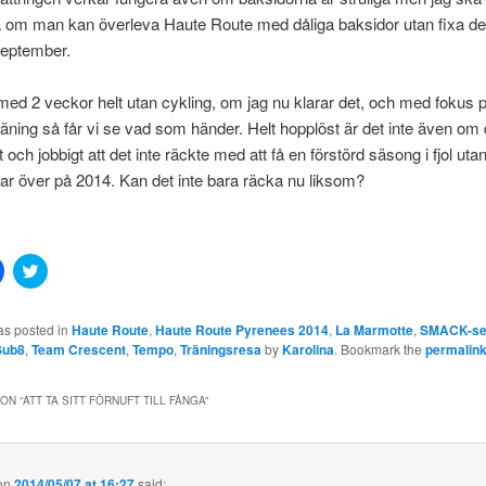
 om man kan överleva Haute Route med dåliga baksidor utan fixa det
september.
 med 2 veckor helt utan cykling, om jag nu klarar det, och med fokus på
träning så får vi se vad som händer. Helt hopplöst är det inte även om
 och jobbigt att det inte räckte med att få en förstörd säsong i fjol utan
ar över på 2014. Kan det inte bara räcka nu liksom?
Click
Click
to
to
share
share
on
on
Facebook
Twitter
as posted in
Haute Route
,
Haute Route Pyrenees 2014
,
La Marmotte
,
SMACK-se
(Opens
(Opens
Sub8
,
Team Crescent
,
Tempo
,
Träningsresa
by
Karolina
. Bookmark the
permalin
in
in
new
new
window)
window)
ON “
ATT TA SITT FÖRNUFT TILL FÅNGA
”
w)
on
2014/05/07 at 16:27
said: