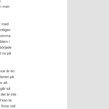
.
em men
er med
ntligen
n komma
oblem i
började
t nu på
var är en
tionen på
av att
 går så
det är inte
d kan ta
finns noll