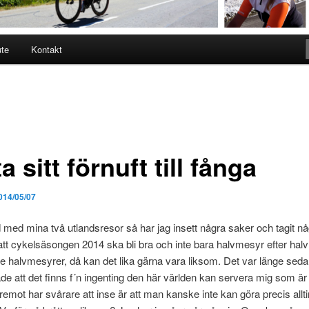
ute
Kontakt
ta sitt förnuft till fånga
014/05/07
med mina två utlandsresor så har jag insett några saker och tagit nå
 att cykelsäsongen 2014 ska bli bra och inte bara halvmesyr efter hal
te halvmesyrer, då kan det lika gärna vara liksom. Det var länge seda
de att det finns f´n ingenting den här världen kan servera mig som är 
remot har svårare att inse är att man kanske inte kan göra precis allt