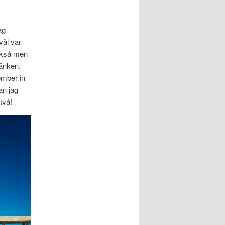
ag
väl var
också men
bänken.
ember in
an jag
två!