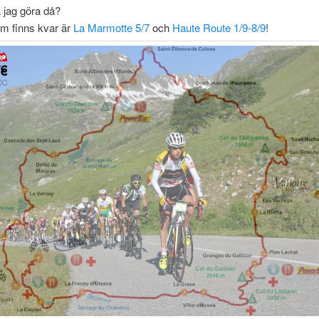
 jag göra då?
om finns kvar är
La Marmotte 5/7
och
Haute Route 1/9-8/9
!