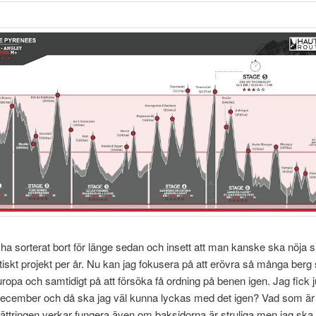
ha sorterat bort för länge sedan och insett att man kanske ska nöja 
iskt projekt per år. Nu kan jag fokusera på att erövra så många ber
Europa och samtidigt på att försöka få ordning på benen igen. Jag fick 
ecember och då ska jag väl kunna lyckas med det igen? Vad som är p
lättringen verkar fungera även om baksidorna är struliga men jag ska 