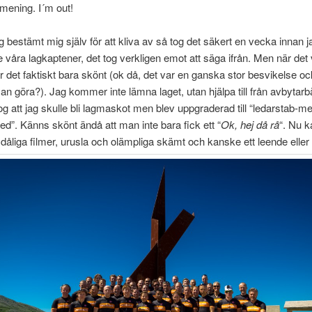
mening. I´m out!
jag bestämt mig själv för att kliva av så tog det säkert en vecka innan j
våra lagkaptener, det tog verkligen emot att säga ifrån. Men när det 
ar det faktiskt bara skönt (ok då, det var en ganska stor besvikelse 
n göra?). Jag kommer inte lämna laget, utan hjälpa till från avbytar
og att jag skulle bli lagmaskot men blev uppgraderad till “ledarstab-m
ed”. Känns skönt ändå att man inte bara fick ett “
Ok, hej då rå
“. Nu k
dåliga filmer, urusla och olämpliga skämt och kanske ett leende eller 