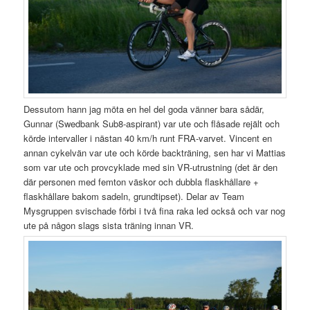
Dessutom hann jag möta en hel del goda vänner bara sådär,
Gunnar (Swedbank Sub8-aspirant) var ute och flåsade rejält och
körde intervaller i nästan 40 km/h runt FRA-varvet. Vincent en
annan cykelvän var ute och körde backträning, sen har vi Mattias
som var ute och provcyklade med sin VR-utrustning (det är den
där personen med femton väskor och dubbla flaskhållare +
flaskhållare bakom sadeln, grundtipset). Delar av Team
Mysgruppen svischade förbi i två fina raka led också och var nog
ute på någon slags sista träning innan VR.