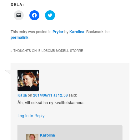
DELA:
Click
Click
Click
to
to
to
email
share
share
a
on
on
link
Facebook
Twitter
This entry was posted in
Prylar
by
Karolina
. Bookmark the
to
(Opens
(Opens
permalink
.
a
in
in
friend
new
new
(Opens
window)
window)
in
2 THOUGHTS ON “
BILDBOMB MODELL STÖRRE
”
new
window)
Katja
on
2014/06/11 at 12:58
said:
Åh, vill också ha ny kvalitetskamera.
Log in to Reply
Karolina