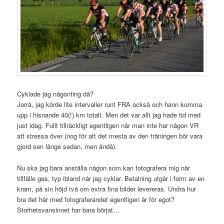
Cyklade jag någonting då?
Jorrå, jag körde lite intervaller runt FRA också och hann komma
upp i hisnande 40(!) km totalt. Men det var allt jag hade tid med
just idag. Fullt tillräckligt egentligen när man inte har någon VR
att stressa över (nog för att det mesta av den träningen bör vara
gjord sen länge sedan, men ändå).
Nu ska jag bara anställa någon som kan fotografera mig när
tillfälle ges, typ ibland när jag cyklar. Betalning utgår i form av en
kram, på sin höjd två om extra fina bilder levereras. Undra hur
bra det här med fotograferandet egentligen är för egot?
Storhetsvansinnet har bara börjat…