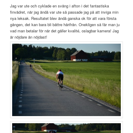
Jag var ute och cyklade en sväng i afton i det fantastiska
finvädret, när jag ändå var ute så passade jag på att inviga min
nya leksak. Resultatet blev ändå ganska ok för att vara första
gången, det kan bara bli bättre härifrån. Onekligen så får man ju
vad man betalar för när det gäller kvalité, oslagbar kamera! Jag
är nöjdare än nöjdast!