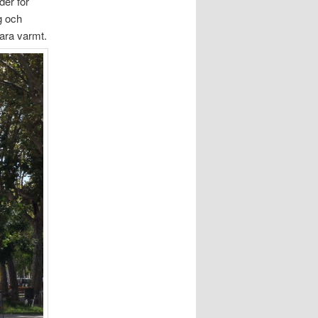
der för
g och
ara varmt.