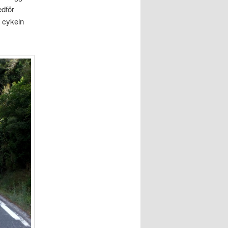
edför
a cykeln