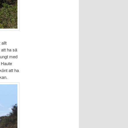
allt
 att ha så
tungt med
e Haute
önt att ha
ckan.