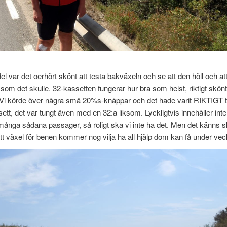
el var det oerhört skönt att testa bakväxeln och se att den höll och att 
som det skulle. 32-kassetten fungerar hur bra som helst, riktigt skönt
. Vi körde över några små 20%s-knäppar och det hade varit RIKTIGT 
ett, det var tungt även med en 32:a liksom. Lyckligtvis innehåller int
ånga sådana passager, så roligt ska vi inte ha det. Men det känns sk
ätt växel för benen kommer nog vilja ha all hjälp dom kan få under ve