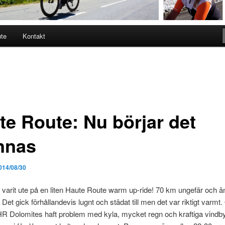
ute
Kontakt
te Route: Nu börjar det
nnas
014/08/30
i varit ute på en liten Haute Route warm up-ride! 70 km ungefär och 
 Det gick förhållandevis lugnt och städat till men det var riktigt varm
HR Dolomites haft problem med kyla, mycket regn och kraftiga vindb