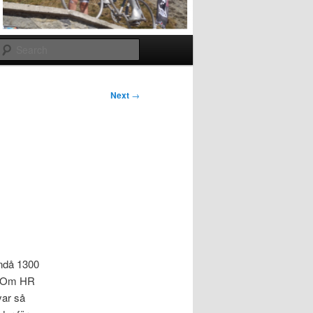
Search
Next
→
ändå 1300
t. Om HR
yar så