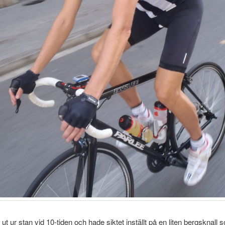
ut ur stan vid 10-tiden och hade siktet inställt på en liten bergsknall 