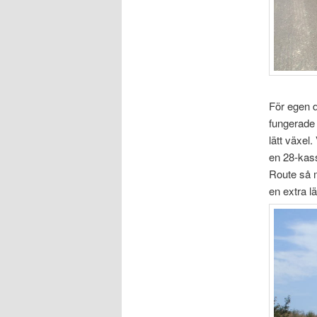
För egen d
fungerade 
lätt växel
en 28-kass
Route så m
en extra l