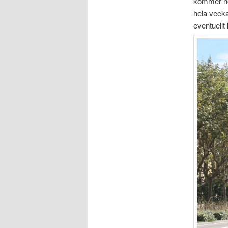
kommer nog
hela vecka
eventuell