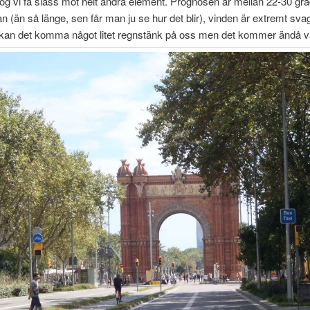
 vi få slåss mot helt andra element. Prognosen är mellan 22-30 gra
n (än så länge, sen får man ju se hur det blir), vinden är extremt sva
t kan det komma något litet regnstänk på oss men det kommer ändå v