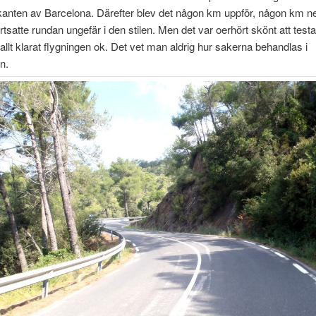
tkanten av Barcelona. Därefter blev det någon km uppför, någon km n
rtsatte rundan ungefär i den stilen. Men det var oerhört skönt att test
 allt klarat flygningen ok. Det vet man aldrig hur sakerna behandlas i
n.