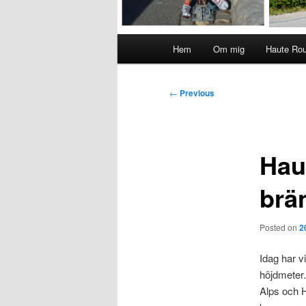
Main
Hem
Om mig
Haute Ro
menu
Post
←
Previous
navigation
Hau
brä
Posted on
2
Idag har v
höjdmeter.
Alps och 