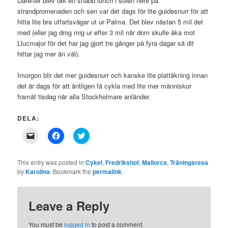
Därefter blev det en snabb lunch i solen nere på
strandpromenaden och sen var det dags för lite guidesnurr för att
hitta lite bra utfartsvägar ut ur Palma. Det blev nästan 5 mil det
med (eller jag drog mig ur efter 3 mil när dom skulle åka mot
Llucmajor för det har jag gjort tre gånger på fyra dagar så dit
hittar jag mer än väl).
Imorgon blir det mer guidesnurr och kanske lite plattåkning innan
det är dags för att äntligen få cykla med lite mer människor
framåt tisdag när alla Stockholmare anländer.
DELA:
Click
Click
Click
to
to
to
email
share
share
a
on
on
link
Facebook
Twitter
This entry was posted in
Cykel
,
Fredrikshof
,
Mallorca
,
Träningsresa
to
(Opens
(Opens
by
Karolina
. Bookmark the
permalink
.
a
in
in
friend
new
new
(Opens
window)
window)
in
new
Leave a Reply
window)
You must be
logged in
to post a comment.