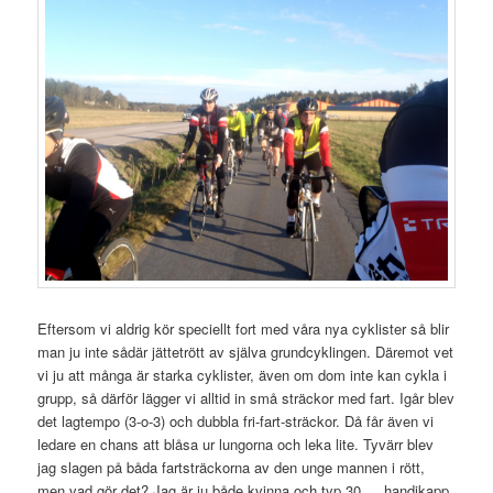
Eftersom vi aldrig kör speciellt fort med våra nya cyklister så blir
man ju inte sådär jättetrött av själva grundcyklingen. Däremot vet
vi ju att många är starka cyklister, även om dom inte kan cykla i
grupp, så därför lägger vi alltid in små sträckor med fart. Igår blev
det lagtempo (3-o-3) och dubbla fri-fart-sträckor. Då får även vi
ledare en chans att blåsa ur lungorna och leka lite. Tyvärr blev
jag slagen på båda fartsträckorna av den unge mannen i rött,
men vad gör det? Jag är ju både kvinna och typ 30…. handikapp