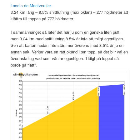
Lacets de Montvernier
3.24 km lång – 8.5% snittlutning (max oklart) – 277 höjdmeter att
klättra till toppen på 777 höjdmeter.
I sammanhanget så låter det här ju som en ganska liten puff,
men 3.24 km med snittlutning 8.5% är inte så roligt egentligen.
Sen att kartan nedan inte stämmer överens med 8.5% är ju en
annan sak. Verkar vara en rätt okänd liten topp, så det blir väl en
överraskning vad som väntar egentligen. Tidigt på loppet så
borde gå “lätt”.