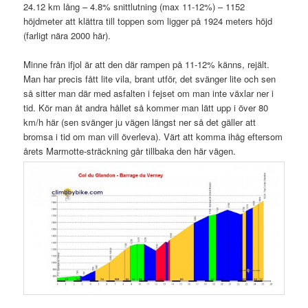
24.12 km lång – 4.8% snittlutning (max 11-12%) – 1152
höjdmeter att klättra till toppen som ligger på 1924 meters höjd
(farligt nära 2000 här).
Minne från ifjol är att den där rampen på 11-12% känns, rejält.
Man har precis fått lite vila, brant utför, det svänger lite och sen
så sitter man där med asfalten i fejset om man inte växlar ner i
tid. Kör man åt andra hållet så kommer man lätt upp i över 80
km/h här (sen svänger ju vägen längst ner så det gäller att
bromsa i tid om man vill överleva). Värt att komma ihåg eftersom
årets Marmotte-sträckning går tillbaka den här vägen.