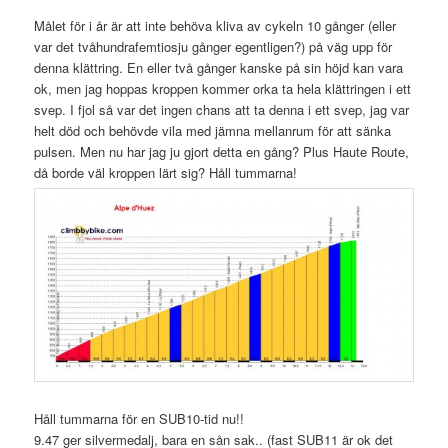
Målet för i år är att inte behöva kliva av cykeln 10 gånger (eller
var det tvåhundrafemtiosju gånger egentligen?) på väg upp för
denna klättring. En eller två gånger kanske på sin höjd kan vara
ok, men jag hoppas kroppen kommer orka ta hela klättringen i ett
svep. I fjol så var det ingen chans att ta denna i ett svep, jag var
helt död och behövde vila med jämna mellanrum för att sänka
pulsen. Men nu har jag ju gjort detta en gång? Plus Haute Route,
då borde väl kroppen lärt sig? Håll tummarna!
Håll tummarna för en SUB10-tid nu!!
9.47 ger silvermedalj, bara en sån sak.. (fast SUB11 är ok det