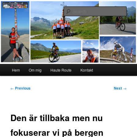
Skip
#interiktigtsomallaandra
to
Sear
primary
content
Karolina Örnstedt
Main
Hem
Om mig
Haute Route
Kontakt
menu
Post
←
Previous
Next
→
navigation
Den är tillbaka men nu
fokuserar vi på bergen