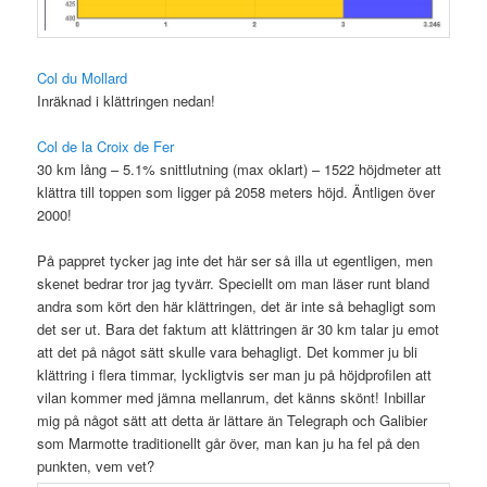
Col du Mollard
Inräknad i klättringen nedan!
Col de la Croix de Fer
30 km lång – 5.1% snittlutning (max oklart) – 1522 höjdmeter att
klättra till toppen som ligger på 2058 meters höjd. Äntligen över
2000!
På pappret tycker jag inte det här ser så illa ut egentligen, men
skenet bedrar tror jag tyvärr. Speciellt om man läser runt bland
andra som kört den här klättringen, det är inte så behagligt som
det ser ut. Bara det faktum att klättringen är 30 km talar ju emot
att det på något sätt skulle vara behagligt. Det kommer ju bli
klättring i flera timmar, lyckligtvis ser man ju på höjdprofilen att
vilan kommer med jämna mellanrum, det känns skönt! Inbillar
mig på något sätt att detta är lättare än Telegraph och Galibier
som Marmotte traditionellt går över, man kan ju ha fel på den
punkten, vem vet?