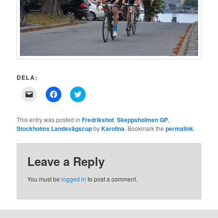
DELA:
Click
Click
Click
to
to
to
email
share
share
a
on
on
link
Facebook
Twitter
This entry was posted in
Fredrikshof
,
Skeppsholmen GP
,
to
(Opens
(Opens
Stockholms Landsvägscup
by
Karolina
. Bookmark the
permalink
.
a
in
in
friend
new
new
(Opens
window)
window)
in
new
Leave a Reply
window)
You must be
logged in
to post a comment.