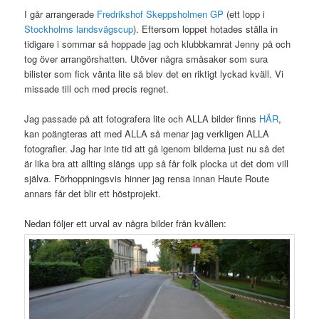
I går arrangerade
Fredrikshof
Skeppsholmen GP
(ett lopp i
Stockholms landsvägscup
). Eftersom loppet hotades ställa in
tidigare i sommar så hoppade jag och klubbkamrat Jenny på och
tog över arrangörshatten. Utöver några småsaker som sura
bilister som fick vänta lite så blev det en riktigt lyckad kväll. Vi
missade till och med precis regnet.
Jag passade på att fotografera lite och ALLA bilder finns
HÄR
,
kan poängteras att med ALLA så menar jag verkligen ALLA
fotografier. Jag har inte tid att gå igenom bilderna just nu så det
är lika bra att allting slängs upp så får folk plocka ut det dom vill
själva. Förhoppningsvis hinner jag rensa innan Haute Route
annars får det blir ett höstprojekt.
Nedan följer ett urval av några bilder från kvällen: