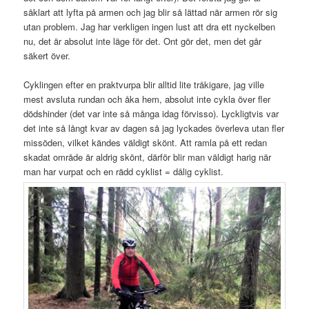
såklart att lyfta på armen och jag blir så lättad när armen rör sig
utan problem. Jag har verkligen ingen lust att dra ett nyckelben
nu, det är absolut inte läge för det. Ont gör det, men det går
säkert över.
Cyklingen efter en praktvurpa blir alltid lite tråkigare, jag ville
mest avsluta rundan och åka hem, absolut inte cykla över fler
dödshinder (det var inte så många idag förvisso). Lyckligtvis var
det inte så långt kvar av dagen så jag lyckades överleva utan fler
missöden, vilket kändes väldigt skönt. Att ramla på ett redan
skadat område är aldrig skönt, därför blir man väldigt harig när
man har vurpat och en rädd cyklist = dålig cyklist.