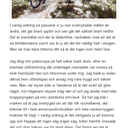
I vanlig ordning så passerar vi ju mer svårcyklade ställen än
andra, det går brant uppför och sen går det såklart brant nedför.
Det är stenhällar och det är dödsrötter, nackdelen med att det är
så förhållandevis varmt ute är ju att det blir väldigt halt i skogen.
Men tar man bara rötterna rätt så är det ingen som helst fara.
Jag drog min praktvurpa på helt säker mark dock, efter en
brantare utförskörning där underlaget mestadels var mossa så
skär framhjulet fast och försvinner under mig. Jag hade ju redan
räknat hem utförslöpan och ansåg mig vara tryggt och säkert
nere. Men när styret slås ur händerna så är det svårt att göra
något, min högerarm skjuter iväg rakt ut och jag landar med hela
kroppstyngden på min utsträckta arm/axel. Så fort jag slår i
marken så är jag övertygad om att där rök nyckelbenet, det
bränner till i hela armen/axeln/skuldran och hela nacken/ryggen
knäcker till högt. I vanlig ordning är det viktigaste ju att komma
upp och hoppas att ingen såg (ingen såg, killen framför missade
det och dom bakom var för långt efter). Det första jag gör är