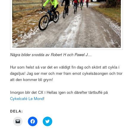
Några bilder snodda av Robert H och Pawel J…
Hur som helst så var det en väldigt fin dag och skönt att cykla i
dagsljus! Jag ser mer och mer fram emot cykelsäsongen och tror
att den kommer bli grym!
Imorgon blir det CX i Hellas igen och därefter tårtbuffé på
Cykelcafé Le Mond
!
DELA:
Click
Click
Click
to
to
to
email
share
share
a
on
on