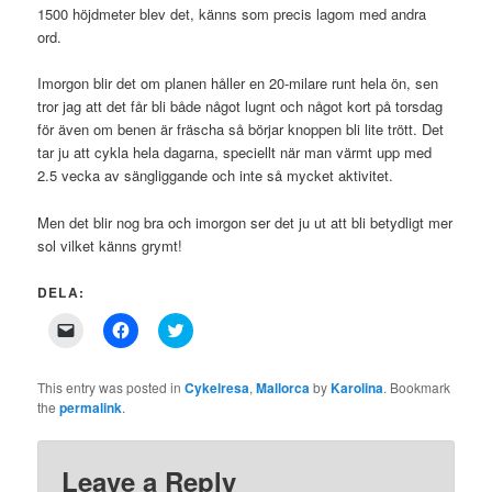
1500 höjdmeter blev det, känns som precis lagom med andra
ord.
Imorgon blir det om planen håller en 20-milare runt hela ön, sen
tror jag att det får bli både något lugnt och något kort på torsdag
för även om benen är fräscha så börjar knoppen bli lite trött. Det
tar ju att cykla hela dagarna, speciellt när man värmt upp med
2.5 vecka av sängliggande och inte så mycket aktivitet.
Men det blir nog bra och imorgon ser det ju ut att bli betydligt mer
sol vilket känns grymt!
DELA:
Click
Click
Click
to
to
to
email
share
share
a
on
on
link
Facebook
Twitter
This entry was posted in
Cykelresa
,
Mallorca
by
Karolina
. Bookmark
to
(Opens
(Opens
the
permalink
.
a
in
in
friend
new
new
(Opens
window)
window)
in
new
Leave a Reply
window)