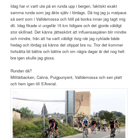
Idag har vi varit ute på en runda upp i bergen, faktiskt exakt
samma runda som jag åkte själv i lördags. Då tog jag ju matpaus
så sent som i Valldemossa och höll på bonka innan jag tagit mig
dit. Idag fikade vi ungefär 15 km tidigare och det gjorde väldigt
stor skillnad. Det känns jätteskönt att influensaspåren blir mindre
och mindre, från att ha varit väldigt risig när jag cyklade både
fredag och lördag så känns det otippat bra nu. Tror det kommer
fortsätta bli bättre och bättre och om några dagar är det nog helt
bra igen skulle jag gissa.
Rundan då?
Militärbacken, Calvia, Puigpunyent, Valldemossa och sen platt
och hem igen till S’Arenal.