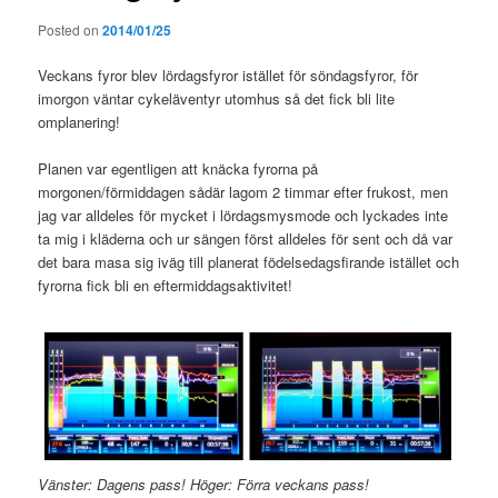
Posted on
2014/01/25
Veckans fyror blev lördagsfyror istället för söndagsfyror, för
imorgon väntar cykeläventyr utomhus så det fick bli lite
omplanering!
Planen var egentligen att knäcka fyrorna på
morgonen/förmiddagen sådär lagom 2 timmar efter frukost, men
jag var alldeles för mycket i lördagsmysmode och lyckades inte
ta mig i kläderna och ur sängen först alldeles för sent och då var
det bara masa sig iväg till planerat födelsedagsfirande istället och
fyrorna fick bli en eftermiddagsaktivitet!
Vänster: Dagens pass! Höger: Förra veckans pass!