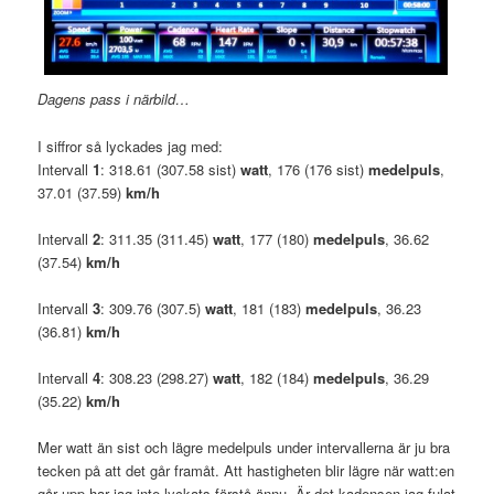
Dagens pass i närbild…
I siffror så lyckades jag med:
Intervall
1
: 318.61 (307.58 sist)
watt
, 176 (176 sist)
medelpuls
,
37.01 (37.59)
km/h
Intervall
2
: 311.35 (311.45)
watt
, 177 (180)
medelpuls
, 36.62
(37.54)
km/h
Intervall
3
: 309.76 (307.5)
watt
, 181 (183)
medelpuls
, 36.23
(36.81)
km/h
Intervall
4
: 308.23 (298.27)
watt
, 182 (184)
medelpuls
, 36.29
(35.22)
km/h
Mer watt än sist och lägre medelpuls under intervallerna är ju bra
tecken på att det går framåt. Att hastigheten blir lägre när watt:en
går upp har jag inte lyckats förstå ännu. Är det kadensen jag fulat