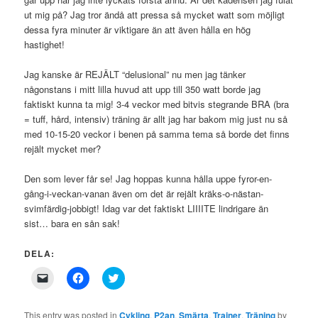
ut mig på? Jag tror ändå att pressa så mycket watt som möjligt
dessa fyra minuter är viktigare än att även hålla en hög
hastighet!
Jag kanske är REJÄLT “delusional” nu men jag tänker
någonstans i mitt lilla huvud att upp till 350 watt borde jag
faktiskt kunna ta mig! 3-4 veckor med bitvis stegrande BRA (bra
= tuff, hård, intensiv) träning är allt jag har bakom mig just nu så
med 10-15-20 veckor i benen på samma tema så borde det finns
rejält mycket mer?
Den som lever får se! Jag hoppas kunna hålla uppe fyror-en-
gång-i-veckan-vanan även om det är rejält kräks-o-nästan-
svimfärdig-jobbigt! Idag var det faktiskt LIIIITE lindrigare än
sist… bara en sån sak!
DELA:
Click
Click
Click
to
to
to
email
share
share
a
on
on
link
Facebook
Twitter
This entry was posted in
Cykling
,
P2an
,
Smärta
,
Trainer
,
Träning
by