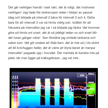
Det går verkligen framåt i rask takt, det är roligt, det motiverar
verkligen! Jag hade lite tankevurpor redan i början av passet
idag och började på intervall 2 bäva för intervall 3 och 4. Detta
bara för att intervall 3 var så himla vidrig sist. Istället för att
fokusera på intervallen jag var i så började jag tänka “
det kommer
göra så himla ont snart, det är så jobbigt redan nu och snart blir
det tusen gånger värre
“. Sen försökte jag omleda tankarna och
saker som “
det gör ondare att föda barn, det är inte så j´vla skönt
att bli knivhuggen heller, det är värre att bryta benet än trampa
intervaller
” poppade upp i huvudet. Det mentala är kanske inte på
plats när man ligger på kräksgränsen.. jag vet inte..