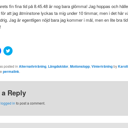
olårets fin fina tid på 8.45.48 är nog bara glömma! Jag hoppas och hålle
ör att jag åtminstone lyckas ta mig under 10 timmar, men i det här v
drig. Jag är egentligen nöjd bara jag kommer i mål, men en lite bra tid
!
Click
Click
to
to
share
share
on
on
Facebook
Twitter
as posted in
Alternativträning
,
Längdskidor
,
Motionslopp
,
Vinterträning
by
Karol
(Opens
(Opens
he
permalink
.
in
in
new
new
window)
window)
 a Reply
w)
e
logged in
to post a comment.