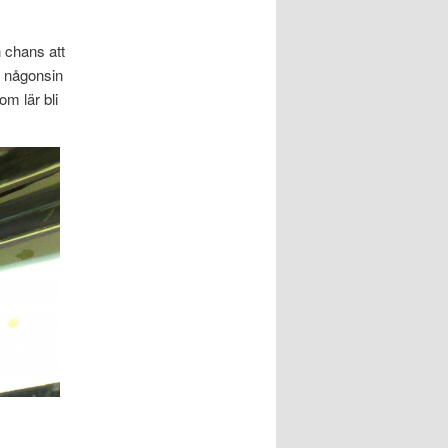
n chans att
n någonsin
om lär bli