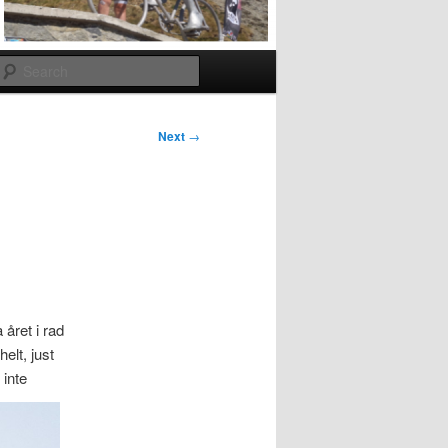
Search
Next
→
 året i rad
elt, just
 inte