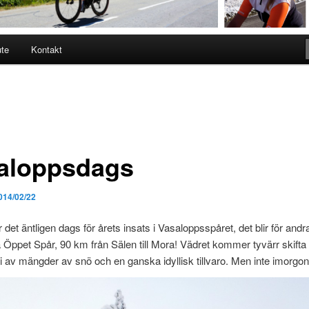
ute
Kontakt
aloppsdags
014/02/22
det äntligen dags för årets insats i Vasaloppsspåret, det blir för andra
å Öppet Spår, 90 km från Sälen till Mora! Vädret kommer tyvärr skifta h
vi av mängder av snö och en ganska idyllisk tillvaro. Men inte imorgon