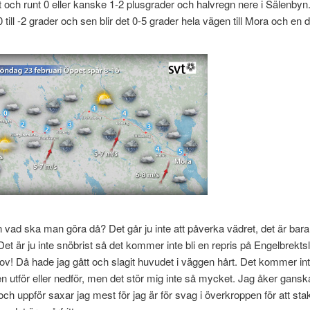
et och runt 0 eller kanske 1-2 plusgrader och halvregn nere i Sälenbyn
 till -2 grader och sen blir det 0-5 grader hela vägen till Mora och en 
vad ska man göra då? Det går ju inte att påverka vädret, det är bara g
 Det är ju inte snöbrist så det kommer inte bli en repris på Engelbrekts
ov! Då hade jag gått och slagit huvudet i väggen hårt. Det kommer int
n utför eller nedför, men det stör mig inte så mycket. Jag åker ganska
och uppför saxar jag mest för jag är för svag i överkroppen för att sta