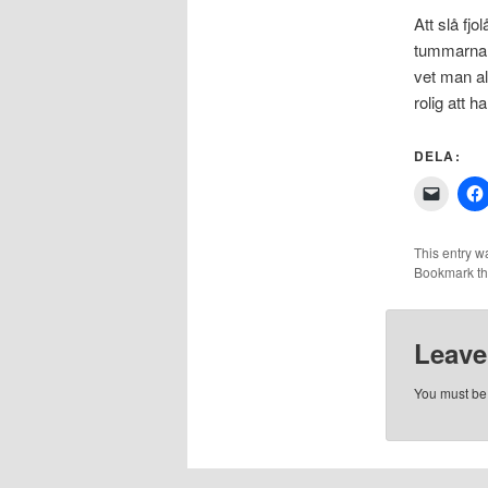
Att slå fj
tummarna f
vet man al
rolig att ha
DELA:
Click
to
email
a
link
This entry w
to
Bookmark t
a
friend
(Opens
in
new
Leave
windo
You must b