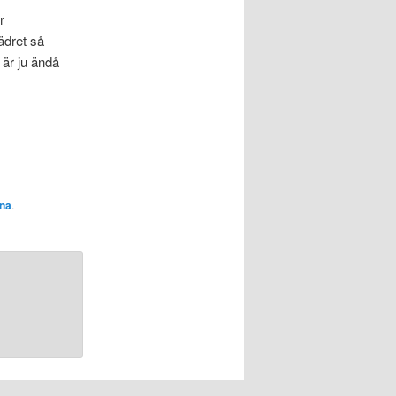
r
ädret så
 är ju ändå
ina
.