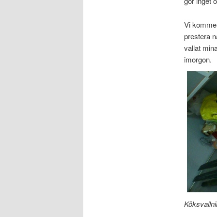
gör inget o
Vi kommer j
prestera n
vallat mina
imorgon.
Köksvallni