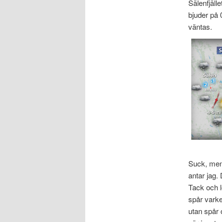
Sälenfjäll
bjuder på 0
väntas.
Suck, men 
antar jag.
Tack och l
spår varke
utan spår 