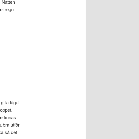
. Natten
del regn
illa läget
loppet.
e finnas
 bra utför
ka så det