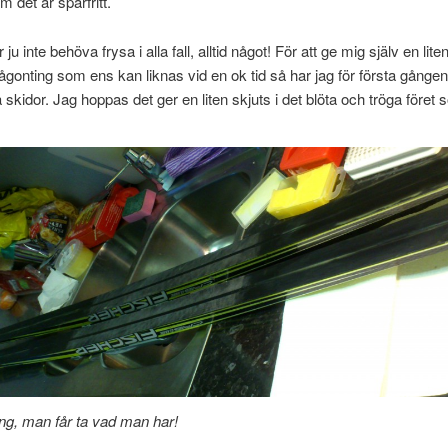
m det är spårfritt.
u inte behöva frysa i alla fall, alltid något! För att ge mig själv en lite
ågonting som ens kan liknas vid en ok tid så har jag för första gånge
 skidor. Jag hoppas det ger en liten skjuts i det blöta och tröga föret s
ng, man får ta vad man har!