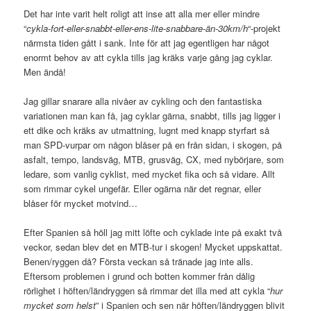
Det har inte varit helt roligt att inse att alla mer eller mindre
“
cykla-fort-eller-snabbt-eller-ens-lite-snabbare-än-30km/h
“-projekt
närmsta tiden gått i sank. Inte för att jag egentligen har något
enormt behov av att cykla tills jag kräks varje gång jag cyklar.
Men ändå!
Jag gillar snarare alla nivåer av cykling och den fantastiska
variationen man kan få, jag cyklar gärna, snabbt, tills jag ligger i
ett dike och kräks av utmattning, lugnt med knapp styrfart så
man SPD-vurpar om någon blåser på en från sidan, i skogen, på
asfalt, tempo, landsväg, MTB, grusväg, CX, med nybörjare, som
ledare, som vanlig cyklist, med mycket fika och så vidare. Allt
som rimmar cykel ungefär. Eller ogärna när det regnar, eller
blåser för mycket motvind…
Efter Spanien så höll jag mitt löfte och cyklade inte på exakt två
veckor, sedan blev det en MTB-tur i skogen! Mycket uppskattat.
Benen/ryggen då? Första veckan så tränade jag inte alls.
Eftersom problemen i grund och botten kommer från dålig
rörlighet i höften/ländryggen så rimmar det illa med att cykla “
hur
mycket som helst
” i Spanien och sen när höften/ländryggen blivit