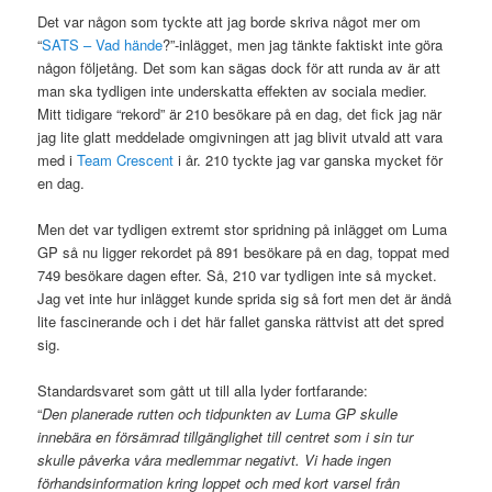
Det var någon som tyckte att jag borde skriva något mer om
“
SATS – Vad hände
?”-inlägget, men jag tänkte faktiskt inte göra
någon följetång. Det som kan sägas dock för att runda av är att
man ska tydligen inte underskatta effekten av sociala medier.
Mitt tidigare “rekord” är 210 besökare på en dag, det fick jag när
jag lite glatt meddelade omgivningen att jag blivit utvald att vara
med i
Team Crescent
i år. 210 tyckte jag var ganska mycket för
en dag.
Men det var tydligen extremt stor spridning på inlägget om Luma
GP så nu ligger rekordet på 891 besökare på en dag, toppat med
749 besökare dagen efter. Så, 210 var tydligen inte så mycket.
Jag vet inte hur inlägget kunde sprida sig så fort men det är ändå
lite fascinerande och i det här fallet ganska rättvist att det spred
sig.
Standardsvaret som gått ut till alla lyder fortfarande:
“
Den planerade rutten och tidpunkten av Luma GP skulle
innebära en försämrad tillgänglighet till centret som i sin tur
skulle påverka våra medlemmar negativt. Vi hade ingen
förhandsinformation kring loppet och med kort varsel från