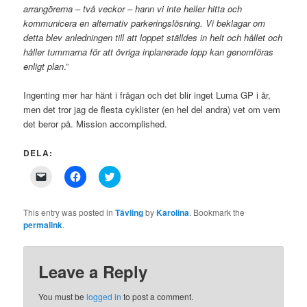
arrangörerna – två veckor – hann vi inte heller hitta och
kommunicera en alternativ parkeringslösning. Vi beklagar om
detta blev anledningen till att loppet ställdes in helt och hållet och
håller tummarna för att övriga inplanerade lopp kan genomföras
enligt plan
.”
Ingenting mer har hänt i frågan och det blir inget Luma GP i år,
men det tror jag de flesta cyklister (en hel del andra) vet om vem
det beror på. Mission accomplished.
DELA:
Click
Click
Click
to
to
to
email
share
share
a
on
on
link
Facebook
Twitter
This entry was posted in
Tävling
by
Karolina
. Bookmark the
to
(Opens
(Opens
permalink
.
a
in
in
friend
new
new
(Opens
window)
window)
in
new
Leave a Reply
window)
You must be
logged in
to post a comment.