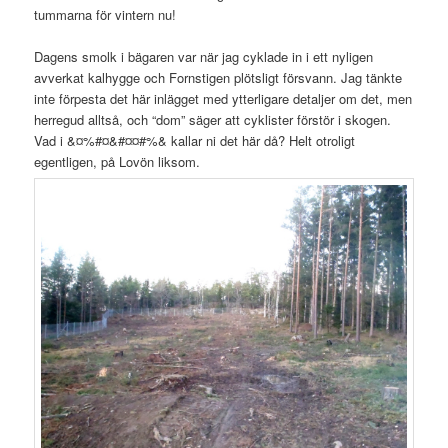
tummarna för vintern nu!
Dagens smolk i bägaren var när jag cyklade in i ett nyligen
avverkat kalhygge och Fornstigen plötsligt försvann. Jag tänkte
inte förpesta det här inlägget med ytterligare detaljer om det, men
herregud alltså, och “dom” säger att cyklister förstör i skogen.
Vad i &¤%#¤&#¤¤#%& kallar ni det här då? Helt otroligt
egentligen, på Lovön liksom.